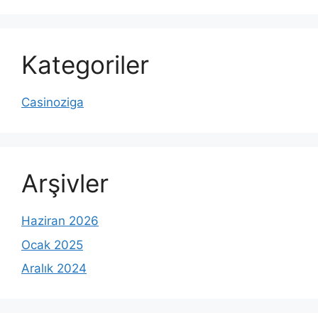
Kategoriler
Casinoziga
Arşivler
Haziran 2026
Ocak 2025
Aralık 2024