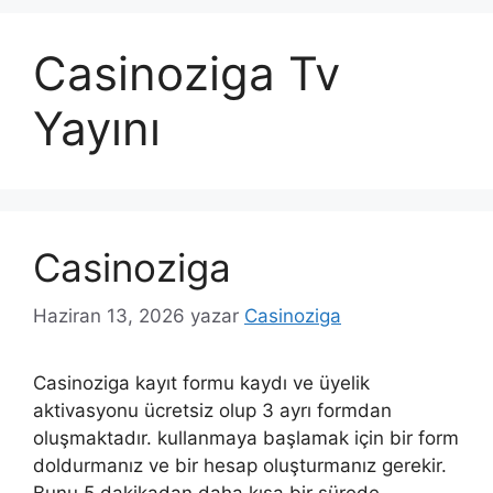
Casinoziga Tv
Yayını
Casinoziga
Haziran 13, 2026
yazar
Casinoziga
Casinoziga kayıt formu kaydı ve üyelik
aktivasyonu ücretsiz olup 3 ayrı formdan
oluşmaktadır. kullanmaya başlamak için bir form
doldurmanız ve bir hesap oluşturmanız gerekir.