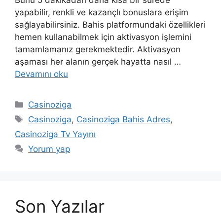
Bunu 5 dakikadan daha kısa bir sürede
yapabilir, renkli ve kazançlı bonuslara erişim
sağlayabilirsiniz. Bahis platformundaki özellikleri
hemen kullanabilmek için aktivasyon işlemini
tamamlamanız gerekmektedir. Aktivasyon
aşaması her alanın gerçek hayatta nasıl …
Devamını oku
Kategoriler
Casinoziga
Etiketler
Casinoziga
,
Casinoziga Bahis Adres
,
Casinoziga Tv Yayını
Yorum yap
Son Yazılar