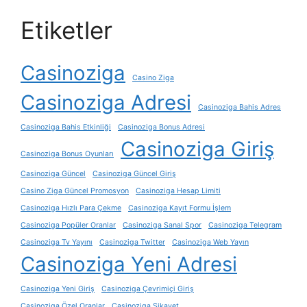
Etiketler
Casinoziga
Casino Ziga
Casinoziga Adresi
Casinoziga Bahis Adres
Casinoziga Bahis Etkinliği
Casinoziga Bonus Adresi
Casinoziga Giriş
Casinoziga Bonus Oyunları
Casinoziga Güncel
Casinoziga Güncel Giriş
Casino Ziga Güncel Promosyon
Casinoziga Hesap Limiti
Casinoziga Hızlı Para Çekme
Casinoziga Kayıt Formu İşlem
Casinoziga Popüler Oranlar
Casinoziga Sanal Spor
Casinoziga Telegram
Casinoziga Tv Yayını
Casinoziga Twitter
Casinoziga Web Yayın
Casinoziga Yeni Adresi
Casinoziga Yeni Giriş
Casinoziga Çevrimiçi Giriş
Casinoziga Özel Oranlar
Casinoziga Şikayet