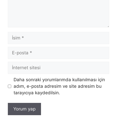
İsim
E-
posta
İnternet
sitesi
Daha sonraki yorumlarımda kullanılması için
adım, e-posta adresim ve site adresim bu
tarayıcıya kaydedilsin.