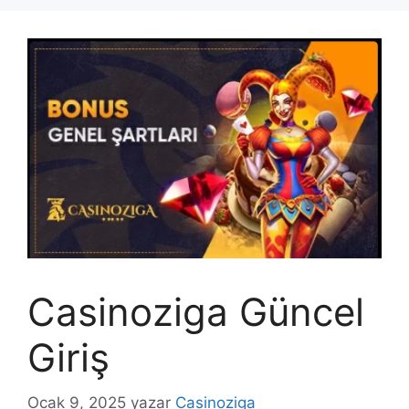
Casinoziga Güncel
Giriş
Ocak 9, 2025
yazar
Casinoziga