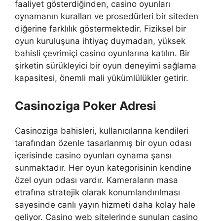
faaliyet gösterdiğinden, casino oyunları
oynamanın kuralları ve prosedürleri bir siteden
diğerine farklılık göstermektedir. Fiziksel bir
oyun kuruluşuna ihtiyaç duymadan, yüksek
bahisli çevrimiçi casino oyunlarına katılın. Bir
şirketin sürükleyici bir oyun deneyimi sağlama
kapasitesi, önemli mali yükümlülükler getirir.
Casinoziga Poker Adresi
Casinoziga bahisleri, kullanıcılarına kendileri
tarafından özenle tasarlanmış bir oyun odası
içerisinde casino oyunları oynama şansı
sunmaktadır. Her oyun kategorisinin kendine
özel oyun odası vardır. Kameraların masa
etrafına stratejik olarak konumlandırılması
sayesinde canlı yayın hizmeti daha kolay hale
geliyor. Casino web sitelerinde sunulan casino