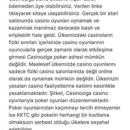
ödemeden üye olabilirsiniz. Verilen linke
tıklayarak siteye ulaşabilirsiniz. Gerçek bir atari
salonunda casino oyunları oynamak ve
kazanmak inanılmaz derecede basit ve
erişilebilir hale geldi. Ülkemizdeki casinoların
fiziki sınırları içerisinde casino oyunlarının
oyuncularla gerçek zamanlı olarak etkileşime
girmesi
Casinoziga poker adresi
mümkün
değildir. Maalesef ülkemizde casino oyunlarını
sadece fiziki casino salonlarında değil online
olarak da oynamak mümkün değildir. Ülkemizin
yasaları casino faaliyetlerine katılımı kesinlikle
yasaklamaktadır. Şirket, Casinoziga casino
oyunlarıyla poker oyunları düzenlemektedir.
Poker oyunlarından kaçınmayı tercih etmeyenler
ise KKTC gibi pokerin herhangi bir kısıtlama
olmaksızın serbest olduğu ülkelere seyahat
edebilirler.