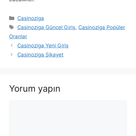
Kategoriler
Casinoziga
Etiketler
Casinoziga Güncel Giriş
,
Casinoziga Popüler
Oranlar
Casinoziga Yeni Giriş
Casinoziga Şikayet
Yorum yapın
Yorum