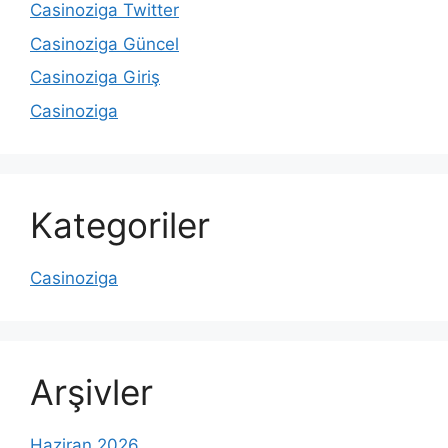
Casinoziga Twitter
Casinoziga Güncel
Casinoziga Giriş
Casinoziga
Kategoriler
Casinoziga
Arşivler
Haziran 2026