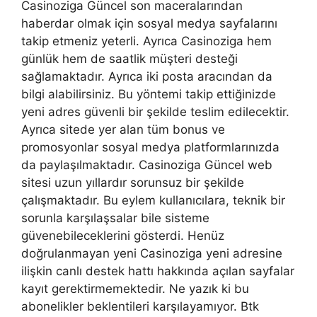
Casinoziga Güncel son maceralarından
haberdar olmak için sosyal medya sayfalarını
takip etmeniz yeterli. Ayrıca Casinoziga hem
günlük hem de saatlik müşteri desteği
sağlamaktadır. Ayrıca iki posta aracından da
bilgi alabilirsiniz. Bu yöntemi takip ettiğinizde
yeni adres güvenli bir şekilde teslim edilecektir.
Ayrıca sitede yer alan tüm bonus ve
promosyonlar sosyal medya platformlarınızda
da paylaşılmaktadır. Casinoziga Güncel web
sitesi uzun yıllardır sorunsuz bir şekilde
çalışmaktadır. Bu eylem kullanıcılara, teknik bir
sorunla karşılaşsalar bile sisteme
güvenebileceklerini gösterdi. Henüz
doğrulanmayan yeni Casinoziga yeni adresine
ilişkin canlı destek hattı hakkında açılan sayfalar
kayıt gerektirmemektedir. Ne yazık ki bu
abonelikler beklentileri karşılayamıyor. Btk