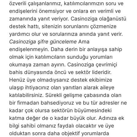
özverili çalışanlarımız, katılımcılarımızın soru ve
endişelerini önemsiyor ve onlara en verimli ve
zamanında yanıt veriyor. Casinoziga olağanüstü
destek hattı, sitenizin sorunlarını çözmenize
yardımcı olur ve sorularınıza anında yanıt verir.
Casinoziga şifre günceleme
Ama
endişelenmeyin. Daha derin bir anlayışa sahip
olmak için katılımcıların sunduğu yorumları
okumaya zaman ayırın. Casinoziga çevrimiçi
bahis dünyasında öncü ve sektör lideridir.
Henüz üye olmadıysanız destek ekibimize
ulaşıp ihtiyacınız olan yanıtları alarak aileye
katılabilirsiniz. Sürekli gelişme çabasında olan
bir firmadan bahsediyoruz ve bu tür adresler ne
kadar çok olursa sektörün büyümesindeki
katma değer de o kadar büyük olur. Adınıza ek
bilgi sahibi olmanız faydalı olacaktır ve üye
olduktan sonra daha objektif yorumlarda