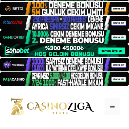
İçeriğe
atla
Menü