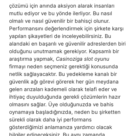
çözümü için anında aksiyon alarak insanları
mutlu ediyor ve bu yönde ilerliyor. Bu nasıl
olmalı ve nasıl güvenilir bir bahisçi olunur.
Performansını değerlendirmek için şirkete karşı
yapılan şikayetleri de inceleyebilirsiniz. Bu
alandaki en başarılı ve güvenilir adreslerden biri
olduğunu unutmamak gerekiyor. Kapsamlı bir
araştırma yapmak,
Casinoziga slot oyunu
firmayı neden seçmeniz gerektiği konusunda
netlik sağlayacaktır. Bu yedekleme kanalı bir
güvenlik ağı görevi görerek her gün meydana
gelen arızaları kademeli olarak telafi eder ve
ihtiyaç duyulduğunda gerekli çözümlerin hazır
olmasını sağlar. Üye olduğunuzda ve bahis
oynamaya başladığınızda, neden bu şirketten
sürekli olarak daha iyi performans
gösterdiğimizi anlamanıza yardımcı olacak
bilgiler edineceksiniz. Bu aynı zamanda