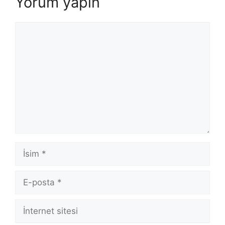
Yorum yapın
Yorum
İsim
E-
posta
İnternet
sitesi