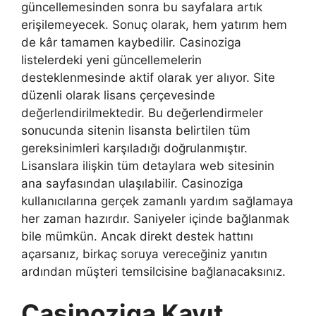
güncellemesinden sonra bu sayfalara artık
erişilemeyecek. Sonuç olarak, hem yatırım hem
de kâr tamamen kaybedilir. Casinoziga
listelerdeki yeni güncellemelerin
desteklenmesinde aktif olarak yer alıyor. Site
düzenli olarak lisans çerçevesinde
değerlendirilmektedir. Bu değerlendirmeler
sonucunda sitenin lisansta belirtilen tüm
gereksinimleri karşıladığı doğrulanmıştır.
Lisanslara ilişkin tüm detaylara web sitesinin
ana sayfasından ulaşılabilir. Casinoziga
kullanıcılarına gerçek zamanlı yardım sağlamaya
her zaman hazırdır. Saniyeler içinde bağlanmak
bile mümkün. Ancak direkt destek hattını
açarsanız, birkaç soruya vereceğiniz yanıtın
ardından müşteri temsilcisine bağlanacaksınız.
Casinoziga Kayıt