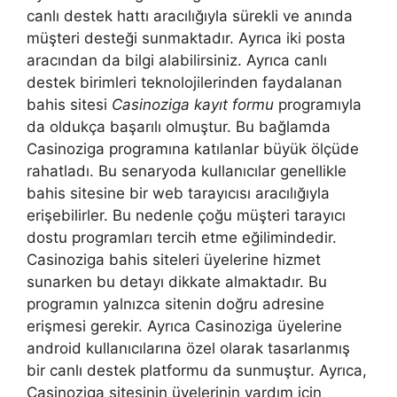
canlı destek hattı aracılığıyla sürekli ve anında
müşteri desteği sunmaktadır. Ayrıca iki posta
aracından da bilgi alabilirsiniz. Ayrıca canlı
destek birimleri teknolojilerinden faydalanan
bahis sitesi
Casinoziga kayıt formu
programıyla
da oldukça başarılı olmuştur. Bu bağlamda
Casinoziga programına katılanlar büyük ölçüde
rahatladı. Bu senaryoda kullanıcılar genellikle
bahis sitesine bir web tarayıcısı aracılığıyla
erişebilirler. Bu nedenle çoğu müşteri tarayıcı
dostu programları tercih etme eğilimindedir.
Casinoziga bahis siteleri üyelerine hizmet
sunarken bu detayı dikkate almaktadır. Bu
programın yalnızca sitenin doğru adresine
erişmesi gerekir. Ayrıca Casinoziga üyelerine
android kullanıcılarına özel olarak tasarlanmış
bir canlı destek platformu da sunmuştur. Ayrıca,
Casinoziga sitesinin üyelerinin yardım için