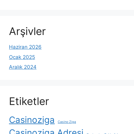
Arşivler
Haziran 2026
Ocak 2025
Aralık 2024
Etiketler
Casinoziga
Casino Ziga
Casinoziga Adresi