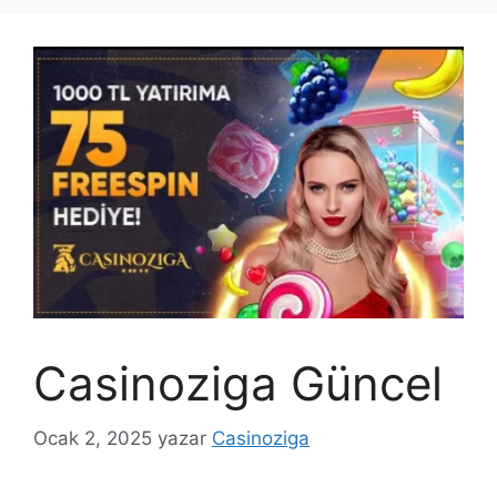
Casinoziga Güncel
Ocak 2, 2025
yazar
Casinoziga